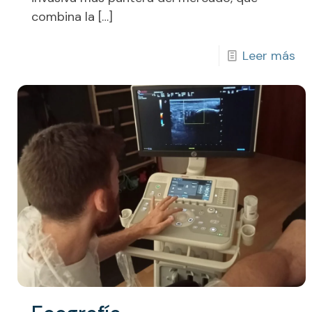
combina la
[…]
Leer más